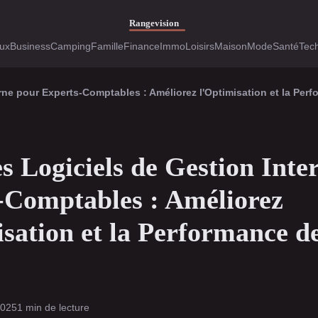
ux
Business
Camping
Famille
Finance
Immo
Loisirs
Maison
Mode
Santé
Tec
rne pour Experts-Comptables : Améliorez l'Optimisation et la Per
s Logiciels de Gestion Inte
-Comptables : Améliorez
sation et la Performance d
2025
1 min de lecture