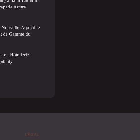
ing à Saint-Émilion :
capade nature
n Nouvelle-Aquitaine
aut de Gamme du
 en Hôtellerie :
itality
LÉGAL