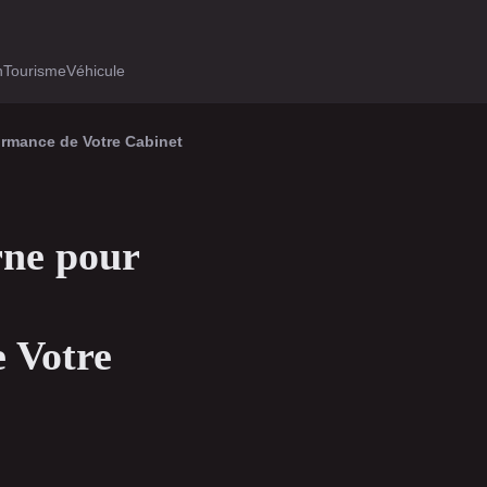
h
Tourisme
Véhicule
formance de Votre Cabinet
rne pour
e Votre