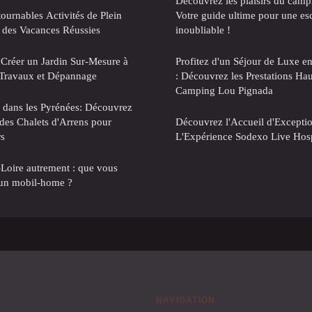
Découvrez les plaisirs du camp
ournables Activités de Plein
Votre guide ultime pour une es
 des Vacances Réussies
inoubliable !
 Créer un Jardin Sur-Mesure à
Profitez d'un Séjour de Luxe e
e Travaux et Dépannage
: Découvrez les Prestations H
Camping Lou Pignada
 dans les Pyrénées: Découvrez
des Chalets d'Arrens pour
Découvrez l'Accueil d'Exception
rs
L'Expérience Sodexo Live Hosp
-Loire autrement : que vous
d'un mobil-home ?
NAVIGATION