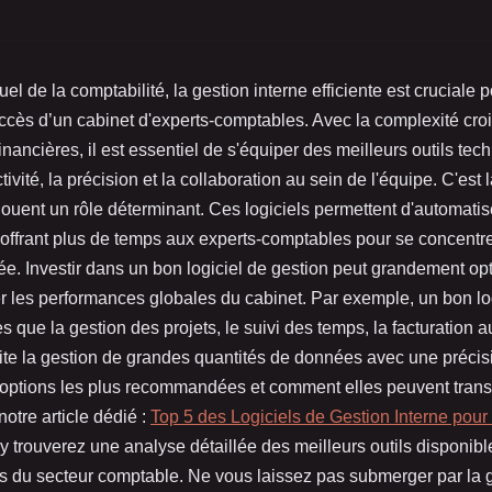
l de la comptabilité, la gestion interne efficiente est cruciale p
uccès d’un cabinet d'experts-comptables. Avec la complexité cro
financières, il est essentiel de s'équiper des meilleurs outils te
ivité, la précision et la collaboration au sein de l'équipe. C'est 
 jouent un rôle déterminant. Ces logiciels permettent d'automat
, offrant plus de temps aux experts-comptables pour se concentr
tée. Investir dans un bon logiciel de gestion peut grandement opt
r les performances globales du cabinet. Par exemple, un bon log
les que la gestion des projets, le suivi des temps, la facturation 
ilite la gestion de grandes quantités de données avec une préci
 options les plus recommandées et comment elles peuvent trans
notre article dédié :
Top 5 des Logiciels de Gestion Interne pour
 y trouverez une analyse détaillée des meilleurs outils disponib
s du secteur comptable. Ne vous laissez pas submerger par la g