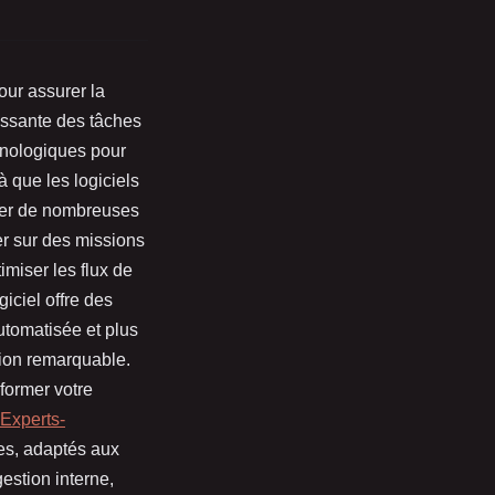
our assurer la
issante des tâches
chnologiques pour
là que les logiciels
iser de nombreuses
er sur des missions
imiser les flux de
iciel offre des
automatisée et plus
sion remarquable.
former votre
 Experts-
les, adaptés aux
estion interne,